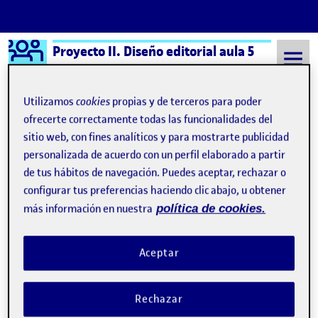
Logo Ágora
Proyecto II. Diseño editorial aula 5
Saltar al contenido
Utilizamos
cookies
propias y de terceros para poder
ofrecerte correctamente todas las funcionalidades del
sitio web, con fines analíticos y para mostrarte publicidad
Semestre 20211 - Aula 5
4. ¡Vamos al interior de la publicación!
personalizada de acuerdo con un perfil elaborado a partir
4. ¡Vamos al interior de la
de tus hábitos de navegación. Puedes aceptar, rechazar o
configurar tus preferencias haciendo clic abajo, u obtener
publicación!
más información en nuestra
política de cookies.
Perspectiva – interior
Publicado por
Aceptar
Publicado por
Josefina Brown
Visibilidad:
Fecha de publicación
17 mayo, 2023 3:31 pm
en Perspectiva – interior
Pública
-
23 Nov 2021
-
comentario
Rechazar
¡Hola! En el interior de nuestra revista hemos tenido en cuenta
absolutamente todo. La redacción del artículo se ha desarrollado